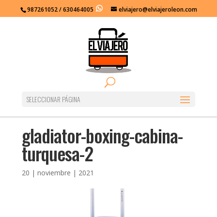
987261052 / 630464005
elviajero@elviajeroleon.com
Abrir barra de herramientas
SELECCIONAR PÁGINA
gladiator-boxing-cabina-
turquesa-2
20 | noviembre | 2021