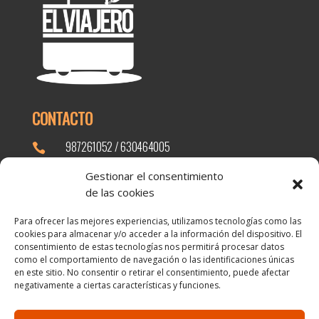
CONTACTO
987261052 / 630464005

elviajero@elviajeroleon.com

Gestionar el consentimiento
de las cookies
Calle Burgo Nuevo, 7, 24001 León

Para ofrecer las mejores experiencias, utilizamos tecnologías como las
cookies para almacenar y/o acceder a la información del dispositivo. El
PÁGINAS DE INTERÉS
consentimiento de estas tecnologías nos permitirá procesar datos
como el comportamiento de navegación o las identificaciones únicas
¿Por qué comprar en el viajero?
en este sitio. No consentir o retirar el consentimiento, puede afectar
negativamente a ciertas características y funciones.
Blog
Contacto